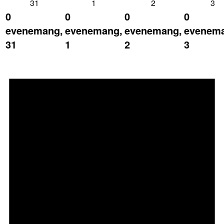
31
1
2
3
0
0
0
0
evenemang,
evenemang,
evenemang,
evenem
31
1
2
3