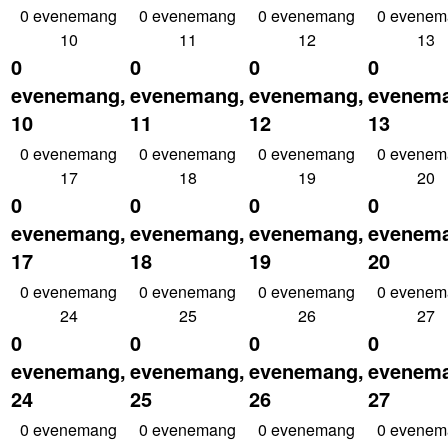
0 evenemang
0 evenemang
0 evenemang
0 evenem
10
11
12
13
0
0
0
0
evenemang,
evenemang,
evenemang,
evenem
10
11
12
13
0 evenemang
0 evenemang
0 evenemang
0 evenem
17
18
19
20
0
0
0
0
evenemang,
evenemang,
evenemang,
evenem
17
18
19
20
0 evenemang
0 evenemang
0 evenemang
0 evenem
24
25
26
27
0
0
0
0
evenemang,
evenemang,
evenemang,
evenem
24
25
26
27
0 evenemang
0 evenemang
0 evenemang
0 evenem